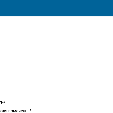
ур»
поля помечены
*