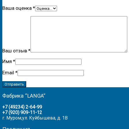
Ваша оценка
*
Ваш отзыв
*
Имя
*
Email
*
Фабрика “LANGA”
+7 (49234) 2-64-99
+7 (920) 909-11-12
г. Муром,ул. Куйбышева, д. 1В