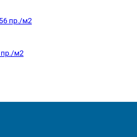
6 пр./м2
пр./м2