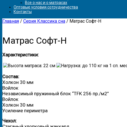
Все о нас и о матрасах
Оптовые условия сотрудничества
Контакты
Главная
/
Серия Классика сна
/ Матрас Софт-Н
Матрас Софт-Н
Характеристики:
Состав:
Холкон 30 мм
Войлок
Независимый пружинный блок “TFK 256 пр./м2”
Войлок
Холкон 30 мм
Усиление периметра
Чехол:
Стеганый хлопковый жаккард